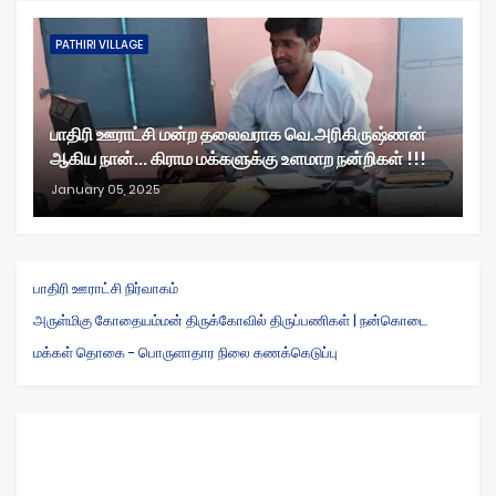
PATHIRI VILLAGE
பாதிரி ஊராட்சி மன்ற தலைவராக வெ.அரிகிருஷ்ணன்
ஆகிய நான்... கிராம மக்களுக்கு உளமாற நன்றிகள் !!!
January 05, 2025
பாதிரி ஊராட்சி நிர்வாகம்
அருள்மிகு கோதையம்மன் திருக்கோவில் திருப்பணிகள் | நன்கொடை
மக்கள் தொகை - பொருளாதார நிலை கணக்கெடுப்பு