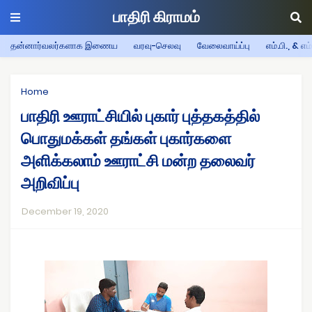
பாதிரி கிராமம்
தன்னார்வலர்களாக இணைய
வரவு-செலவு
வேலைவாய்ப்பு
எம்.பி., & எம
Home
பாதிரி ஊராட்சியில் புகார் புத்தகத்தில்
பொதுமக்கள் தங்கள் புகார்களை
அளிக்கலாம் ஊராட்சி மன்ற தலைவர்
அறிவிப்பு
December 19, 2020