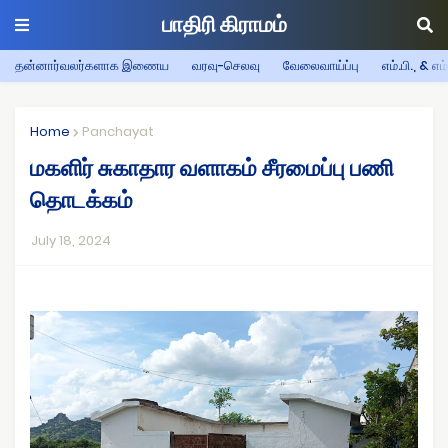
பாதிரி கிராமம்
தன்னார்வலர்களாக இணைய
வரவு-செலவு
வேலைவாய்ப்பு
எம்.பி., & எம
Home
Panchayat
மகளிர் சுகாதார வளாகம் சீரமைப்பு பணி
தொடக்கம்
July 18, 2024