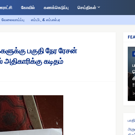
ராட்சி
கோவில்
கணக்கெடுப்பு
செய்திகள்
வேலைவாய்ப்பு
எம்.பி., & எம்.எல்.ஏ
FE
க்களுக்கு பகுதி நேர ரேசன்
அதிகாரிக்கு கடிதம்
ப
வ
க
!
J
பாதி
அரு
திர