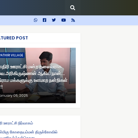
ATURED POST
PATHIRI VILLAGE
ாதிரி ஊராட்சி மன்ற தலைவராக
ெ.அரிகிருஷ்ணன் ஆகிய நான்...
ிராம மக்களுக்கு உளமாற நன்றிகள்
!!
anuary 05, 2025
ரி ஊராட்சி நிர்வாகம்
ள்மிகு கோதையம்மன் திருக்கோவில்
ுப்பணிகள் | நன்கொடை