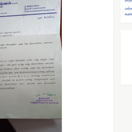
மக்
கணக