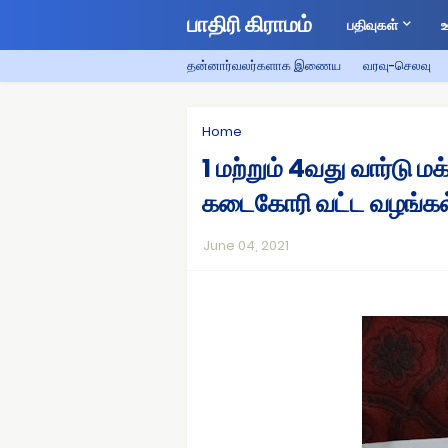
பாதிரி கிராமம்
பதிவுகள்
ஊ
தன்னார்வலர்களாக இணைய
வரவு-செலவு
Home
1 மற்றும் 4வது வார்டு ம
கடைகோரி வட்ட வழங்கல் 
June 04, 2021