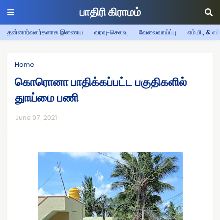
பாதிரி கிராமம்
தன்னார்வலர்களாக இணைய
வரவு-செலவு
வேலைவாய்ப்பு
எம்.பி., & எம
Home
கொரொனா பாதிக்கப்பட்ட பகுதிகளில்
துாய்மை பணி
June 07, 2021