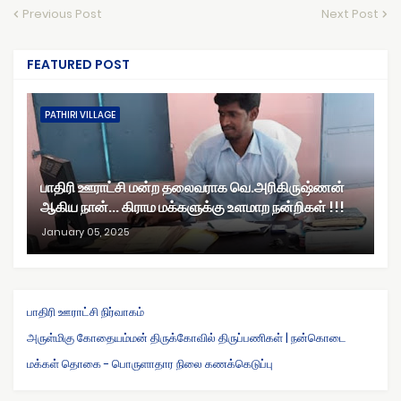
Previous Post
Next Post
FEATURED POST
PATHIRI VILLAGE
பாதிரி ஊராட்சி மன்ற தலைவராக வெ.அரிகிருஷ்ணன்
ஆகிய நான்... கிராம மக்களுக்கு உளமாற நன்றிகள் !!!
January 05, 2025
பாதிரி ஊராட்சி நிர்வாகம்
அருள்மிகு கோதையம்மன் திருக்கோவில் திருப்பணிகள் | நன்கொடை
மக்கள் தொகை - பொருளாதார நிலை கணக்கெடுப்பு