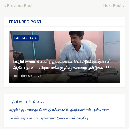
Previous Post
Next Post
FEATURED POST
PATHIRI VILLAGE
பாதிரி ஊராட்சி மன்ற தலைவராக வெ.அரிகிருஷ்ணன்
ஆகிய நான்... கிராம மக்களுக்கு உளமாற நன்றிகள் !!!
January 05, 2025
பாதிரி ஊராட்சி நிர்வாகம்
அருள்மிகு கோதையம்மன் திருக்கோவில் திருப்பணிகள் | நன்கொடை
மக்கள் தொகை - பொருளாதார நிலை கணக்கெடுப்பு