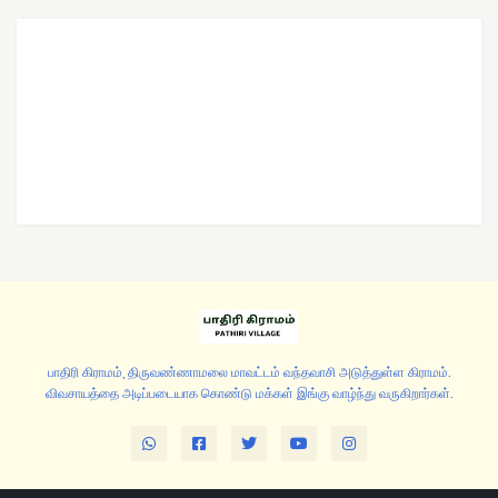
பாதிரி கிராமம், திருவண்ணாமலை மாவட்டம் வந்தவாசி அடுத்துள்ள கிராமம்.
விவசாயத்தை அடிப்படையாக கொண்டு மக்கள் இங்கு வாழ்ந்து வருகிறார்கள்.