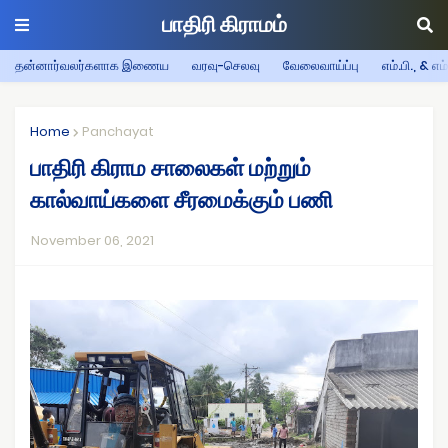
பாதிரி கிராமம்
தன்னார்வலர்களாக இணைய
வரவு-செலவு
வேலைவாய்ப்பு
எம்.பி., & எம
Home
Panchayat
பாதிரி கிராம சாலைகள் மற்றும்
கால்வாய்களை சீரமைக்கும் பணி
November 06, 2021