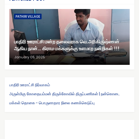
PATHIRI VILLAGE
பாதிரி ஊராட்சி மன்ற தலைவராக வெ.அரிகிருஷ்ணன்
ஆகிய நான்... கிராம மக்களுக்கு உளமாற நன்றிகள் !!!
January 05, 2025
பாதிரி ஊராட்சி நிர்வாகம்
அருள்மிகு கோதையம்மன் திருக்கோவில் திருப்பணிகள் | நன்கொடை
மக்கள் தொகை - பொருளாதார நிலை கணக்கெடுப்பு