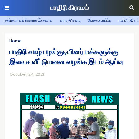
பாதிரி கிராமம்
தன்னார்வலர்களாக இணைய
வரவு-செலவு
வேலைவாய்ப்பு
எம்.பி., & எம
Home
பாதிரி வாழ் பழங்குடியினர் மக்களுக்கு
இலவச வீட்டுமனை வழங்க இடம் ஆய்வு
October 24, 2021